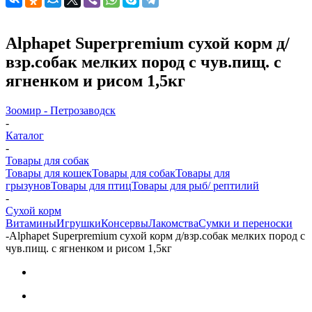
Alphapet Superpremium сухой корм д/
взр.собак мелких пород с чув.пищ. с
ягненком и рисом 1,5кг
Зоомир - Петрозаводск
-
Каталог
-
Товары для собак
Товары для кошек
Товары для собак
Товары для
грызунов
Товары для птиц
Товары для рыб/ рептилий
-
Cухой корм
Витамины
Игрушки
Консервы
Лакомства
Сумки и переноски
-
Alphapet Superpremium сухой корм д/взр.собак мелких пород с
чув.пищ. с ягненком и рисом 1,5кг