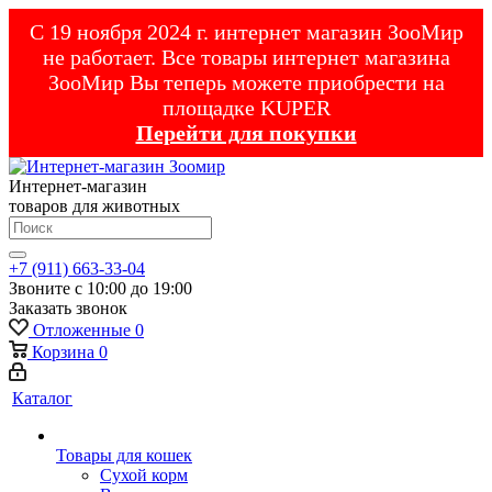
С 19 ноября 2024 г. интернет магазин ЗооМир
не работает. Все товары интернет магазина
ЗооМир Вы теперь можете приобрести на
площадке KUPER
Перейти для покупки
Интернет-магазин
товаров для животных
+7 (911) 663-33-04
Звоните с 10:00 до 19:00
Заказать звонок
Отложенные
0
Корзина
0
Каталог
Товары для кошек
Cухой корм