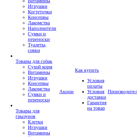
Витамины
Игрушки
Когтеточки
Консервы
Лакомства
Наполнители
Сумки и
переноски
Туалеты,
совки
Товары для собак
Cухой корм
Как купить
Витамины
Игрушки
Условия
Консервы
оплаты
Лакомства
Акции
Условия
Производите
Сумки и
доставки
переноски
Гарантия
на товар
Товары для
грызунов
Клетки
Игрушки
Витамины