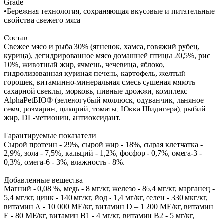
Grade
•Бережная технология, сохраняющая вкусовые и питательные
свойства свежего мяса
Состав
Свежее мясо и рыба 30% (ягненок, хамса, говяжий рубец,
курица), дегидрированное мясо домашней птицы 20,5%, рис
10%, животный жир, ячмень, чечевица, яблоко,
гидролизованная куриная печень, картофель, желтый
горошек, витаминно-минеральная смесь сушеная мякоть
сахарной свеклы, морковь, пивные дрожжи, комплекс
AlphaPetBIO® (зеленогубый моллюск, одуванчик, льняное
семя, розмарин, цикорий, томаты, Юкка Шидигера), рыбий
жир, DL-метионин, антиоксидант.
Гарантируемые показатели
Сырой протеин - 29%, сырой жир - 18%, сырая клетчатка -
2,9%, зола - 7,5%, кальций - 1,2%, фосфор - 0,7%, омега-3 -
0,3%, омега-6 - 3%, влажность - 8%.
Добавленные вещества
Магний - 0,08 %, медь - 8 мг/кг, железо - 86,4 мг/кг, марганец -
5,4 мг/кг, цинк - 140 мг/кг, йод - 1,4 мг/кг, селен - 330 мкг/кг,
витамин А - 10 000 МЕ/кг, витамин D – 1 200 МЕ/кг, витамин
Е - 80 МЕ/кг, витамин В1 - 4 мг/кг, витамин В2 - 5 мг/кг,