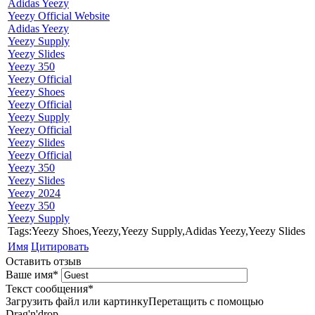
Adidas Yeezy
Yeezy Official Website
Adidas Yeezy
Yeezy Supply
Yeezy Slides
Yeezy 350
Yeezy Official
Yeezy Shoes
Yeezy Official
Yeezy Supply
Yeezy Official
Yeezy Slides
Yeezy Official
Yeezy 350
Yeezy Slides
Yeezy 2024
Yeezy 350
Yeezy Supply
Tags:Yeezy Shoes,Yeezy,Yeezy Supply,Adidas Yeezy,Yeezy Slides
Имя
Цитировать
Оставить отзыв
Ваше имя
*
Текст сообщения
*
Загрузить файл или картинку
Перетащить с помощью
Drag'n'drop