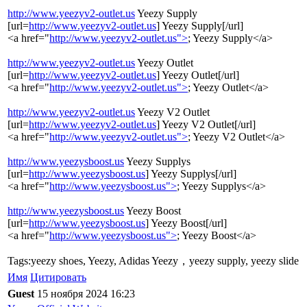
http://www.yeezyv2-outlet.us
Yeezy Supply
[url=
http://www.yeezyv2-outlet.us
] Yeezy Supply[/url]
<a href="
http://www.yeezyv2-outlet.us">
; Yeezy Supply</a>
http://www.yeezyv2-outlet.us
Yeezy Outlet
[url=
http://www.yeezyv2-outlet.us
] Yeezy Outlet[/url]
<a href="
http://www.yeezyv2-outlet.us">
; Yeezy Outlet</a>
http://www.yeezyv2-outlet.us
Yeezy V2 Outlet
[url=
http://www.yeezyv2-outlet.us
] Yeezy V2 Outlet[/url]
<a href="
http://www.yeezyv2-outlet.us">
; Yeezy V2 Outlet</a>
http://www.yeezysboost.us
Yeezy Supplys
[url=
http://www.yeezysboost.us
] Yeezy Supplys[/url]
<a href="
http://www.yeezysboost.us">
; Yeezy Supplys</a>
http://www.yeezysboost.us
Yeezy Boost
[url=
http://www.yeezysboost.us
] Yeezy Boost[/url]
<a href="
http://www.yeezysboost.us">
; Yeezy Boost</a>
Tags:yeezy shoes, Yeezy, Adidas Yeezy，yeezy supply, yeezy slide
Имя
Цитировать
Guest
15 ноября 2024 16:23