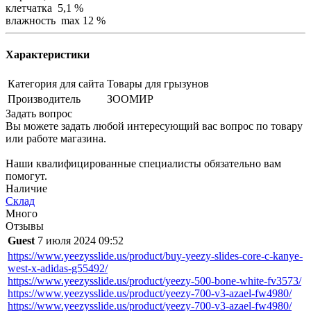
клетчатка 5,1 %
влажность max 12 %
Характеристики
Категория для сайта
Товары для грызунов
Производитель
ЗООМИР
Задать вопрос
Вы можете задать любой интересующий вас вопрос по товару
или работе магазина.
Наши квалифицированные специалисты обязательно вам
помогут.
Наличие
Склад
Много
Отзывы
Guest
7 июля 2024 09:52
https://www.yeezysslide.us/product/buy-yeezy-slides-core-c-kanye-
west-x-adidas-g55492/
https://www.yeezysslide.us/product/yeezy-500-bone-white-fv3573/
https://www.yeezysslide.us/product/yeezy-700-v3-azael-fw4980/
https://www.yeezysslide.us/product/yeezy-700-v3-azael-fw4980/