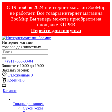
С 19 ноября 2024 г. интернет магазин ЗооМир
не работает. Все товары интернет магазина
ЗооМир Вы теперь можете приобрести на
площадке KUPER
Перейти для покупки
Интернет-магазин
товаров для животных
+7 (911) 663-33-04
Звоните с 10:00 до 19:00
Заказать звонок
Отложенные
0
Корзина
0
Каталог
Товары для кошек
Cухой корм