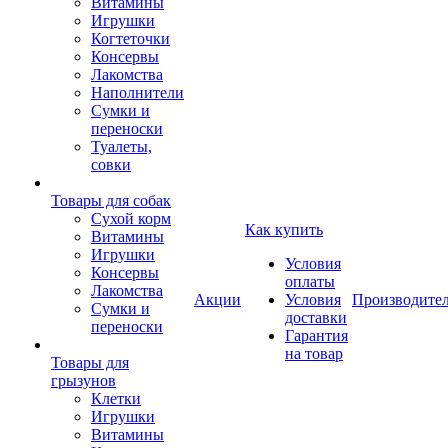
Витамины
Игрушки
Когтеточки
Консервы
Лакомства
Наполнители
Сумки и
переноски
Туалеты,
совки
Товары для собак
Cухой корм
Как купить
Витамины
Игрушки
Условия
Консервы
оплаты
Лакомства
Акции
Условия
Производите
Сумки и
доставки
переноски
Гарантия
на товар
Товары для
грызунов
Клетки
Игрушки
Витамины