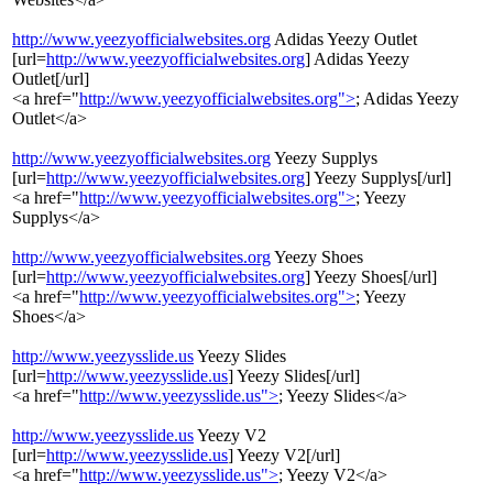
http://www.yeezyofficialwebsites.org
Adidas Yeezy Outlet
[url=
http://www.yeezyofficialwebsites.org
] Adidas Yeezy
Outlet[/url]
<a href="
http://www.yeezyofficialwebsites.org">
; Adidas Yeezy
Outlet</a>
http://www.yeezyofficialwebsites.org
Yeezy Supplys
[url=
http://www.yeezyofficialwebsites.org
] Yeezy Supplys[/url]
<a href="
http://www.yeezyofficialwebsites.org">
; Yeezy
Supplys</a>
http://www.yeezyofficialwebsites.org
Yeezy Shoes
[url=
http://www.yeezyofficialwebsites.org
] Yeezy Shoes[/url]
<a href="
http://www.yeezyofficialwebsites.org">
; Yeezy
Shoes</a>
http://www.yeezysslide.us
Yeezy Slides
[url=
http://www.yeezysslide.us
] Yeezy Slides[/url]
<a href="
http://www.yeezysslide.us">
; Yeezy Slides</a>
http://www.yeezysslide.us
Yeezy V2
[url=
http://www.yeezysslide.us
] Yeezy V2[/url]
<a href="
http://www.yeezysslide.us">
; Yeezy V2</a>