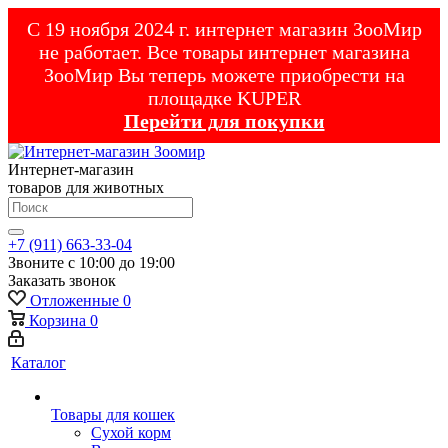
С 19 ноября 2024 г. интернет магазин ЗооМир
не работает. Все товары интернет магазина
ЗооМир Вы теперь можете приобрести на
площадке KUPER
Перейти для покупки
Интернет-магазин
товаров для животных
+7 (911) 663-33-04
Звоните с 10:00 до 19:00
Заказать звонок
Отложенные
0
Корзина
0
Каталог
Товары для кошек
Cухой корм