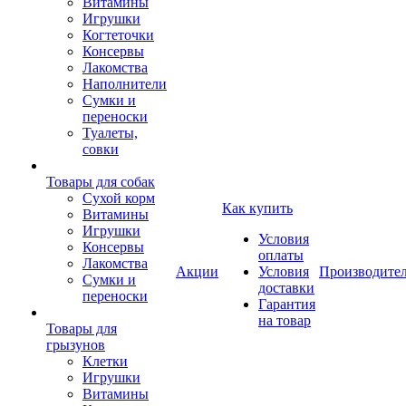
Витамины
Игрушки
Когтеточки
Консервы
Лакомства
Наполнители
Сумки и
переноски
Туалеты,
совки
Товары для собак
Cухой корм
Как купить
Витамины
Игрушки
Условия
Консервы
оплаты
Лакомства
Акции
Условия
Производите
Сумки и
доставки
переноски
Гарантия
на товар
Товары для
грызунов
Клетки
Игрушки
Витамины