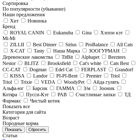
Сортировка
По популярности (убывание)
Наши предложения
Хит
Новинка
Бренд
ROYAL CANIN
Eukanuba
Gina
Хэппи кэт
Mi-Mi
ZILLII
Best Dinner
Sirius
ProBalance
All Cats
X-CAT
Tasty
Наша Марка
ЗООГУРМАН
Деревенские лакомства
TitBit
Alphapet
Beeztees
Nestor
BLITZ
Brooksfield
Cat's white
Cats Best
CC-CAT
Dogman
Edel Cat
FERPLAST
Grandorf
KISSA
Landor
PI-PI-Bent
Premier
Triol
Triol
Trixie
VEDA
WoodyPet
Айда гулять
Альфа-юг
Барсик
ГАММА
З/м
Зооник
Котяра
Пусси-Кэт
РАВ
Счастливые лапки
ТД
Фармакс
Чистый котик
Показать все
Категория для сайта
Возраст
Породные корма
Сбросить
Статьи