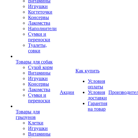
Витамины
Игрушки
Когтеточки
Консервы
Лакомства
Наполнители
Сумки и
переноски
Туалеты,
совки
Товары для собак
Cухой корм
Как купить
Витамины
Игрушки
Условия
Консервы
оплаты
Лакомства
Акции
Условия
Производите
Сумки и
доставки
переноски
Гарантия
на товар
Товары для
грызунов
Клетки
Игрушки
Витамины