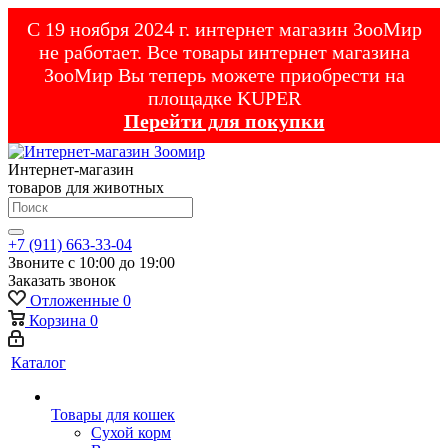
С 19 ноября 2024 г. интернет магазин ЗооМир
не работает. Все товары интернет магазина
ЗооМир Вы теперь можете приобрести на
площадке KUPER
Перейти для покупки
Интернет-магазин
товаров для животных
+7 (911) 663-33-04
Звоните с 10:00 до 19:00
Заказать звонок
Отложенные
0
Корзина
0
Каталог
Товары для кошек
Cухой корм