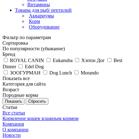
Витамины
Товары для рыб/ рептилий
Аквариумы
Корм
Оборудование
Фильтр по параметрам
Сортировка
По популярности (убывание)
Бренд
ROYAL CANIN
Eukanuba
Хэппи Дог
Best
Dinner
Edel Dog
ЗООГУРМАН
Dog Lunch
Morando
Показать все
Категория для сайта
Возраст
Породные корма
Сбросить
Статьи
Все статьи
Кормление кошек влажным кормом
Компания
О компании
Новости