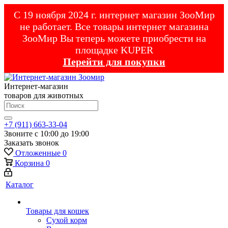
С 19 ноября 2024 г. интернет магазин ЗооМир
не работает. Все товары интернет магазина
ЗооМир Вы теперь можете приобрести на
площадке KUPER
Перейти для покупки
Интернет-магазин
товаров для животных
+7 (911) 663-33-04
Звоните с 10:00 до 19:00
Заказать звонок
Отложенные
0
Корзина
0
Каталог
Товары для кошек
Cухой корм