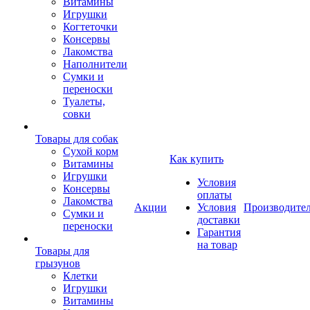
Витамины
Игрушки
Когтеточки
Консервы
Лакомства
Наполнители
Сумки и
переноски
Туалеты,
совки
Товары для собак
Cухой корм
Как купить
Витамины
Игрушки
Условия
Консервы
оплаты
Лакомства
Акции
Условия
Производите
Сумки и
доставки
переноски
Гарантия
на товар
Товары для
грызунов
Клетки
Игрушки
Витамины