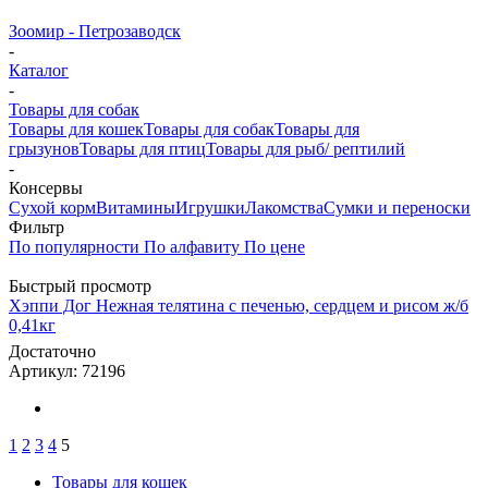
Зоомир - Петрозаводск
-
Каталог
-
Товары для собак
Товары для кошек
Товары для собак
Товары для
грызунов
Товары для птиц
Товары для рыб/ рептилий
-
Консервы
Cухой корм
Витамины
Игрушки
Лакомства
Сумки и переноски
Фильтр
По популярности
По алфавиту
По цене
Быстрый просмотр
Хэппи Дог Нежная телятина с печенью, сердцем и рисом ж/б
0,41кг
Достаточно
Артикул: 72196
1
2
3
4
5
Товары для кошек