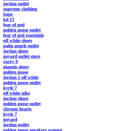
jordan outlet
supreme clothing
bape
kd 15
fear of god
golden goose outlet
fear of god essentials
off white shoes
palm angels outlet
jordan shoes
goyard outlet store
curry 9
giannis shoes
golden goose
jordan 1 off white
golden goose outlet
kyrie 7
off white nike
jordan shoes
golden goose outlet
chrome hearts
kyrie 7
goyard
jordan outlet
golden goose sneakers women