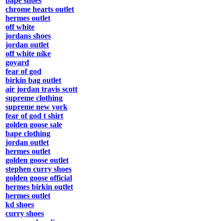
bape shoes
chrome hearts outlet
hermes outlet
off white
jordans shoes
jordan outlet
off white nike
goyard
fear of god
birkin bag outlet
air jordan travis scott
supreme clothing
supreme new york
fear of god t shirt
golden goose sale
bape clothing
jordan outlet
hermes outlet
golden goose outlet
stephen curry shoes
golden goose official
hermes birkin outlet
hermes outlet
kd shoes
curry shoes