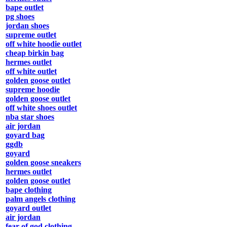
bape outlet
pg shoes
jordan shoes
supreme outlet
off white hoodie outlet
cheap birkin bag
hermes outlet
off white outlet
golden goose outlet
supreme hoodie
golden goose outlet
off white shoes outlet
nba star shoes
air jordan
goyard bag
ggdb
goyard
golden goose sneakers
hermes outlet
golden goose outlet
bape clothing
palm angels clothing
goyard outlet
air jordan
fear of god clothing