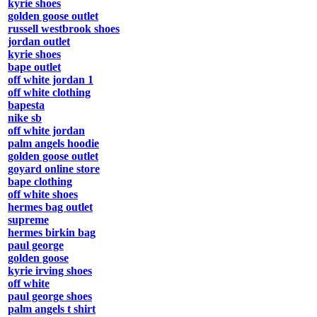
kyrie shoes
golden goose outlet
russell westbrook shoes
jordan outlet
kyrie shoes
bape outlet
off white jordan 1
off white clothing
bapesta
nike sb
off white jordan
palm angels hoodie
golden goose outlet
goyard online store
bape clothing
off white shoes
hermes bag outlet
supreme
hermes birkin bag
paul george
golden goose
kyrie irving shoes
off white
paul george shoes
palm angels t shirt