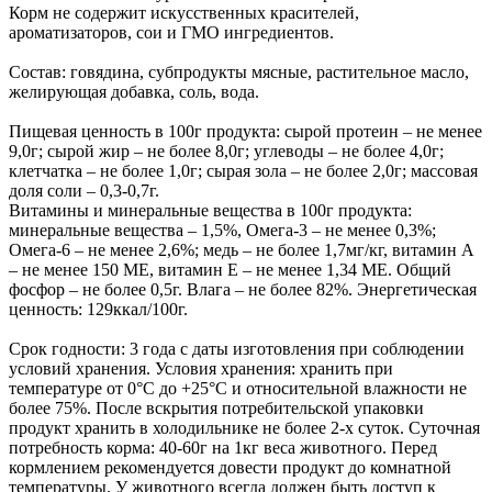
Корм не содержит искусственных красителей,
ароматизаторов, сои и ГМО ингредиентов.
Состав: говядина, субпродукты мясные, растительное масло,
желирующая добавка, соль, вода.
Пищевая ценность в 100г продукта: сырой протеин – не менее
9,0г; сырой жир – не более 8,0г; углеводы – не более 4,0г;
клетчатка – не более 1,0г; сырая зола – не более 2,0г; массовая
доля соли – 0,3-0,7г.
Витамины и минеральные вещества в 100г продукта:
минеральные вещества – 1,5%, Омега-3 – не менее 0,3%;
Омега-6 – не менее 2,6%; медь – не более 1,7мг/кг, витамин А
– не менее 150 МЕ, витамин Е – не менее 1,34 МЕ. Общий
фосфор – не более 0,5г. Влага – не более 82%. Энергетическая
ценность: 129ккал/100г.
Срок годности: 3 года с даты изготовления при соблюдении
условий хранения. Условия хранения: хранить при
температуре от 0°C до +25°C и относительной влажности не
более 75%. После вскрытия потребительской упаковки
продукт хранить в холодильнике не более 2-х суток. Суточная
потребность корма: 40-60г на 1кг веса животного. Перед
кормлением рекомендуется довести продукт до комнатной
температуры. У животного всегда должен быть доступ к