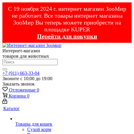
С 19 ноября 2024 г. интернет магазин ЗооМир
не работает. Все товары интернет магазина
ЗооМир Вы теперь можете приобрести на
площадке KUPER
Перейти для покупки
Интернет-магазин
товаров для животных
+7 (911) 663-33-04
Звоните с 10:00 до 19:00
Заказать звонок
Отложенные
0
Корзина
0
Каталог
Товары для кошек
Cухой корм