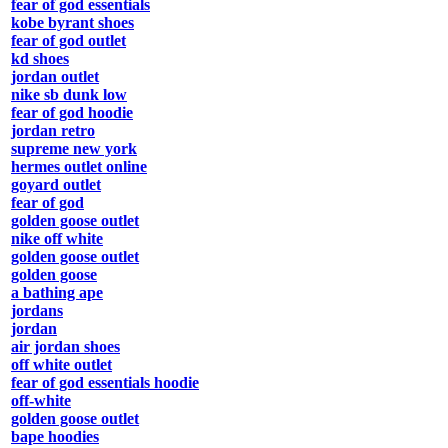
fear of god essentials
kobe byrant shoes
fear of god outlet
kd shoes
jordan outlet
nike sb dunk low
fear of god hoodie
jordan retro
supreme new york
hermes outlet online
goyard outlet
fear of god
golden goose outlet
nike off white
golden goose outlet
golden goose
a bathing ape
jordans
jordan
air jordan shoes
off white outlet
fear of god essentials hoodie
off-white
golden goose outlet
bape hoodies