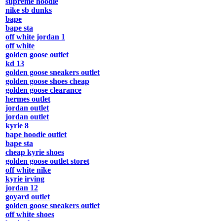
supreme hoodie
nike sb dunks
bape
bape sta
off white jordan 1
off white
golden goose outlet
kd 13
golden goose sneakers outlet
golden goose shoes cheap
golden goose clearance
hermes outlet
jordan outlet
jordan outlet
kyrie 8
bape hoodie outlet
bape sta
cheap kyrie shoes
golden goose outlet storet
off white nike
kyrie irving
jordan 12
goyard outlet
golden goose sneakers outlet
off white shoes