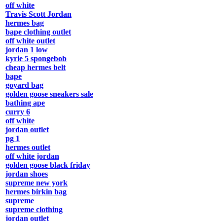
off white
Travis Scott Jordan
hermes bag
bape clothing outlet
off white outlet
jordan 1 low
kyrie 5 spongebob
cheap hermes belt
bape
goyard bag
golden goose sneakers sale
bathing ape
curry 6
off white
jordan outlet
pg 1
hermes outlet
off white jordan
golden goose black friday
jordan shoes
supreme new york
hermes birkin bag
supreme
supreme clothing
jordan outlet