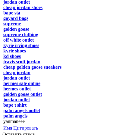
jordan outlet
cheap jordan shoes
bape sta
goyard bags
supreme
golden goose
supreme clothing
off white outlet
kyrie irving shoes
kyrie shoes
kd shoes
travis scott jordan
cheap golden goose sneakers
cheap jordan
jordan outlet
hermes sale online
hermes outlet
golden goose outlet
jordan outlet
bape t shirt
palm angels outlet
palm angels
yanmaneee
Имя
Цитировать
Оставить отзыв