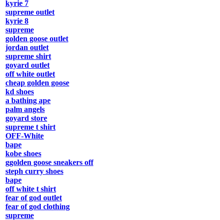
kyrie 7
supreme outlet
kyrie 8
supreme
golden goose outlet
jordan outlet
supreme shirt
goyard outlet
off white outlet
cheap golden goose
kd shoes
a bathing ape
palm angels
goyard store
supreme t shirt
OFF-White
bape
kobe shoes
ggolden goose sneakers off
steph curry shoes
bape
off white t shirt
fear of god outlet
fear of god clothing
supreme