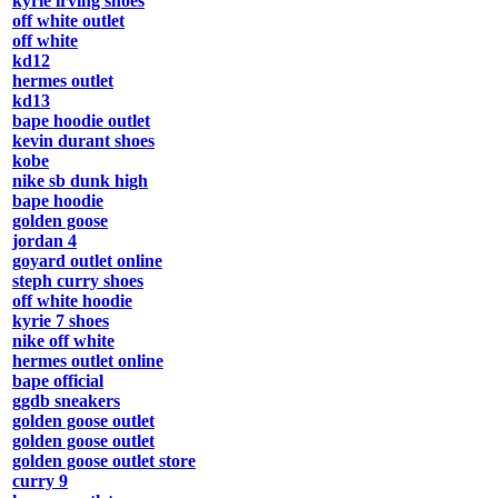
kyrie irving shoes
off white outlet
off white
kd12
hermes outlet
kd13
bape hoodie outlet
kevin durant shoes
kobe
nike sb dunk high
bape hoodie
golden goose
jordan 4
goyard outlet online
steph curry shoes
off white hoodie
kyrie 7 shoes
nike off white
hermes outlet online
bape official
ggdb sneakers
golden goose outlet
golden goose outlet
golden goose outlet store
curry 9