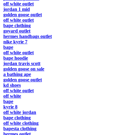
off white outlet
jordan 1 mid
golden goose outlet
off white outlet
bape clothing
goyard outlet
hermes handbags outlet
nike kyrie 7
bape
off white outlet
bape hoodie
jordan travis scott
golden goose on sale
a bathing ape
golden goose outlet
kd shoes
off white outlet
off white
bape
kyrie 8
off white jordan
bape clothing
off white clothing
bapesta clothing
hermes outlet