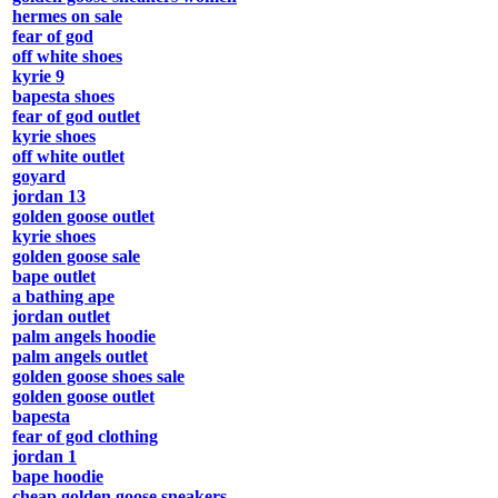
hermes on sale
fear of god
off white shoes
kyrie 9
bapesta shoes
fear of god outlet
kyrie shoes
off white outlet
goyard
jordan 13
golden goose outlet
kyrie shoes
golden goose sale
bape outlet
a bathing ape
jordan outlet
palm angels hoodie
palm angels outlet
golden goose shoes sale
golden goose outlet
bapesta
fear of god clothing
jordan 1
bape hoodie
cheap golden goose sneakers