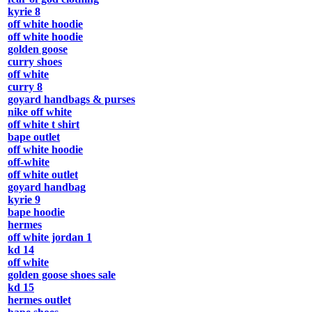
kyrie 8
off white hoodie
off white hoodie
golden goose
curry shoes
off white
curry 8
goyard handbags & purses
nike off white
off white t shirt
bape outlet
off white hoodie
off-white
off white outlet
goyard handbag
kyrie 9
bape hoodie
hermes
off white jordan 1
kd 14
off white
golden goose shoes sale
kd 15
hermes outlet