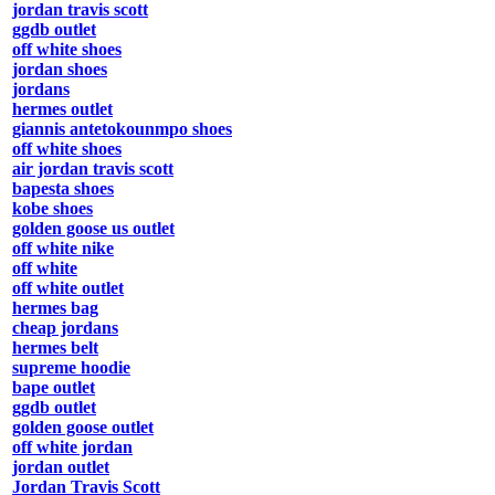
jordan travis scott
ggdb outlet
off white shoes
jordan shoes
jordans
hermes outlet
giannis antetokounmpo shoes
off white shoes
air jordan travis scott
bapesta shoes
kobe shoes
golden goose us outlet
off white nike
off white
off white outlet
hermes bag
cheap jordans
hermes belt
supreme hoodie
bape outlet
ggdb outlet
golden goose outlet
off white jordan
jordan outlet
Jordan Travis Scott