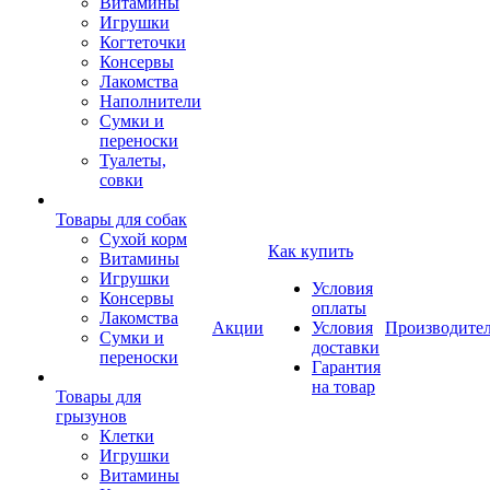
Витамины
Игрушки
Когтеточки
Консервы
Лакомства
Наполнители
Сумки и
переноски
Туалеты,
совки
Товары для собак
Cухой корм
Как купить
Витамины
Игрушки
Условия
Консервы
оплаты
Лакомства
Акции
Условия
Производите
Сумки и
доставки
переноски
Гарантия
на товар
Товары для
грызунов
Клетки
Игрушки
Витамины