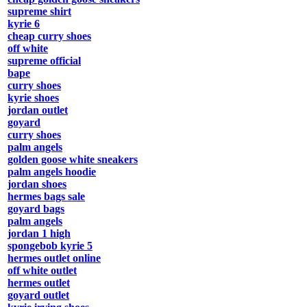
supreme shirt
kyrie 6
cheap curry shoes
off white
supreme official
bape
curry shoes
kyrie shoes
jordan outlet
goyard
curry shoes
palm angels
golden goose white sneakers
palm angels hoodie
jordan shoes
hermes bags sale
goyard bags
palm angels
jordan 1 high
spongebob kyrie 5
hermes outlet online
off white outlet
hermes outlet
goyard outlet