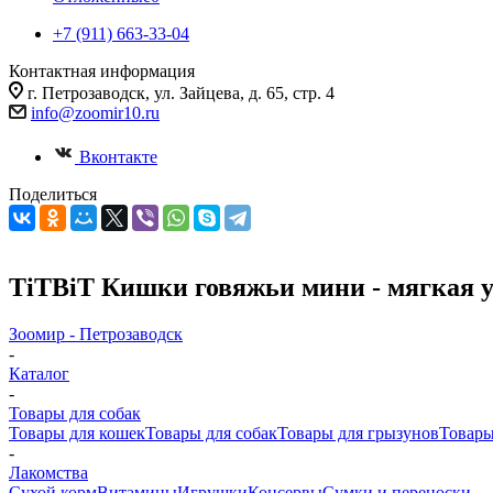
+7 (911) 663-33-04
Контактная информация
г. Петрозаводск, ул. Зайцева, д. 65, стр. 4
info@zoomir10.ru
Вконтакте
Поделиться
TiTBiT Кишки говяжьи мини - мягкая 
Зоомир - Петрозаводск
-
Каталог
-
Товары для собак
Товары для кошек
Товары для собак
Товары для грызунов
Товары
-
Лакомства
Cухой корм
Витамины
Игрушки
Консервы
Сумки и переноски