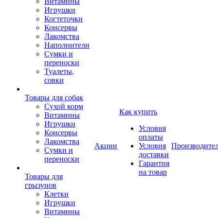
Витамины
Игрушки
Когтеточки
Консервы
Лакомства
Наполнители
Сумки и
переноски
Туалеты,
совки
Товары для собак
Cухой корм
Как купить
Витамины
Игрушки
Условия
Консервы
оплаты
Лакомства
Акции
Условия
Производите
Сумки и
доставки
переноски
Гарантия
на товар
Товары для
грызунов
Клетки
Игрушки
Витамины