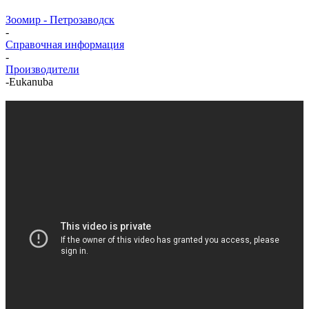
Зоомир - Петрозаводск
-
Справочная информация
-
Производители
-
Eukanuba