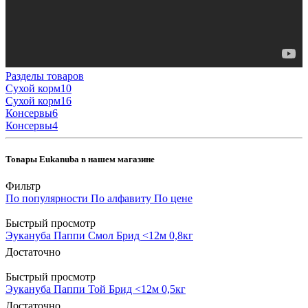
Разделы товаров
Cухой корм
10
Cухой корм
16
Консервы
6
Консервы
4
Товары Eukanuba в нашем магазине
Фильтр
По популярности
По алфавиту
По цене
Быстрый просмотр
Эукануба Паппи Смол Брид <12м 0,8кг
Достаточно
Быстрый просмотр
Эукануба Паппи Той Брид <12м 0,5кг
Достаточно