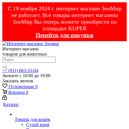
С 19 ноября 2024 г. интернет магазин ЗооМир
не работает. Все товары интернет магазина
ЗооМир Вы теперь можете приобрести на
площадке KUPER
Перейти для покупки
Интернет-магазин
товаров для животных
+7 (911) 663-33-04
Звоните с 10:00 до 19:00
Заказать звонок
Отложенные
0
Корзина
0
Каталог
Товары для кошек
Cухой корм