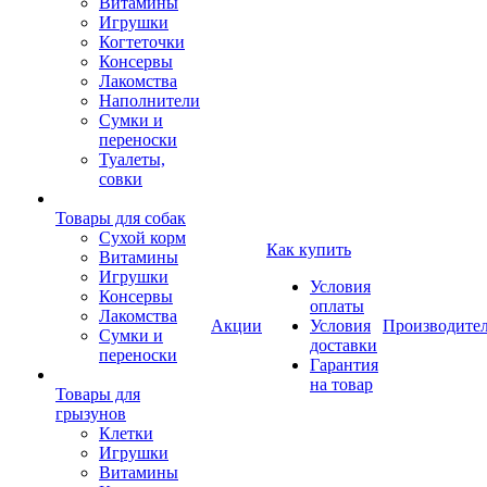
Витамины
Игрушки
Когтеточки
Консервы
Лакомства
Наполнители
Сумки и
переноски
Туалеты,
совки
Товары для собак
Cухой корм
Как купить
Витамины
Игрушки
Условия
Консервы
оплаты
Лакомства
Акции
Условия
Производите
Сумки и
доставки
переноски
Гарантия
на товар
Товары для
грызунов
Клетки
Игрушки
Витамины