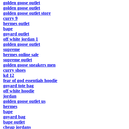
golden goose outlet
golden goose outlet
golden goose outlet store
curry 9
hermes outlet
bape
goyard outlet
off white jordan 1
golden goose outlet
supreme
hermes online sale
supreme outlet
golden goose sneakers men
curry shoes
kd 12
fear of god essentials hoodie
goyard tote bag
off white hoodie
jordan
golden goose outlet us
hermes
bape
goyard bag
bape outlet
cheap jordans