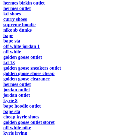
hermes birkin outlet
hermes outlet
kd shoes
curry shoes
supreme hoodie
nike sb dunks
bape
bape sta
off white jordan 1
off white
golden goose outlet
kd 13
golden goose sneakers outlet
golden goose shoes cheap
golden goose clearance
hermes outlet
jordan outlet
jordan outlet
kyrie 8
bape hoodie outlet
bape sta
cheap kyrie shoes
golden goose outlet storet
off white nike
kyrie irving