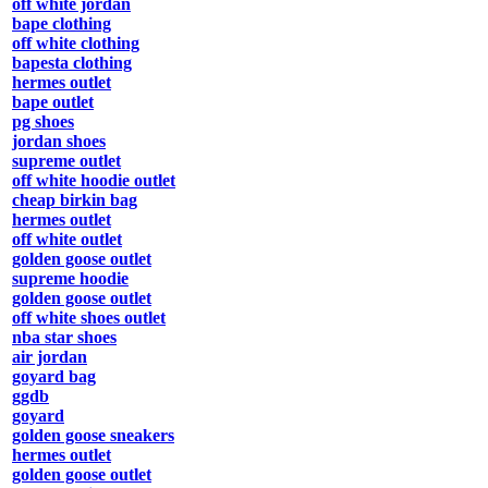
off white jordan
bape clothing
off white clothing
bapesta clothing
hermes outlet
bape outlet
pg shoes
jordan shoes
supreme outlet
off white hoodie outlet
cheap birkin bag
hermes outlet
off white outlet
golden goose outlet
supreme hoodie
golden goose outlet
off white shoes outlet
nba star shoes
air jordan
goyard bag
ggdb
goyard
golden goose sneakers
hermes outlet
golden goose outlet