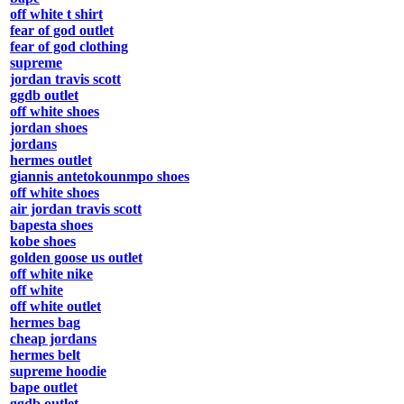
off white t shirt
fear of god outlet
fear of god clothing
supreme
jordan travis scott
ggdb outlet
off white shoes
jordan shoes
jordans
hermes outlet
giannis antetokounmpo shoes
off white shoes
air jordan travis scott
bapesta shoes
kobe shoes
golden goose us outlet
off white nike
off white
off white outlet
hermes bag
cheap jordans
hermes belt
supreme hoodie
bape outlet
ggdb outlet