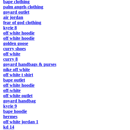
bape clothing
palm angels clothing
goyard outlet
air jordan
fear of god clothing
kyrie 8
off white hoodie
off white hoodie
golden goose
curry shoes
off white
curry 8
goyard handbags & purses
nike off white
off white t shirt
bape outlet
off white hoodie
off-white
off white outlet
goyard handbag
kyrie 9
bape hoodie
hermes
off white jordan 1
kd 14