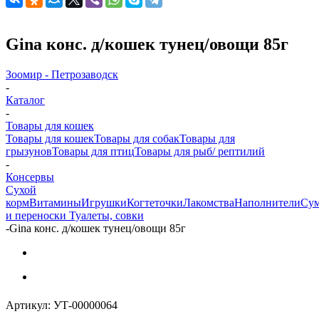
Gina конс. д/кошек тунец/овощи 85г
Зоомир - Петрозаводск
-
Каталог
-
Товары для кошек
Товары для кошек
Товары для собак
Товары для
грызунов
Товары для птиц
Товары для рыб/ рептилий
-
Консервы
Cухой
корм
Витамины
Игрушки
Когтеточки
Лакомства
Наполнители
Су
и переноски
Туалеты, совки
-
Gina конс. д/кошек тунец/овощи 85г
Артикул:
УТ-00000064