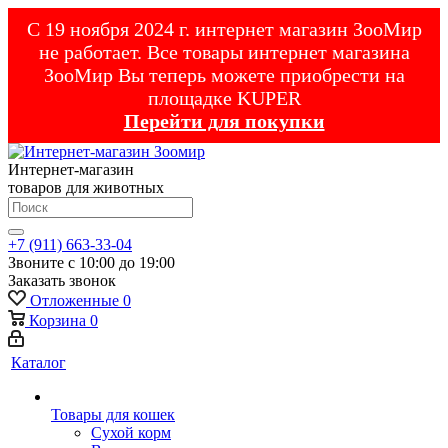
С 19 ноября 2024 г. интернет магазин ЗооМир
не работает. Все товары интернет магазина
ЗооМир Вы теперь можете приобрести на
площадке KUPER
Перейти для покупки
Интернет-магазин
товаров для животных
+7 (911) 663-33-04
Звоните с 10:00 до 19:00
Заказать звонок
Отложенные
0
Корзина
0
Каталог
Товары для кошек
Cухой корм