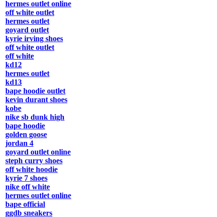
hermes outlet online
off white outlet
hermes outlet
goyard outlet
kyrie irving shoes
off white outlet
off white
kd12
hermes outlet
kd13
bape hoodie outlet
kevin durant shoes
kobe
nike sb dunk high
bape hoodie
golden goose
jordan 4
goyard outlet online
steph curry shoes
off white hoodie
kyrie 7 shoes
nike off white
hermes outlet online
bape official
ggdb sneakers