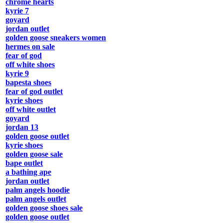
chrome hearts
kyrie 7
goyard
jordan outlet
golden goose sneakers women
hermes on sale
fear of god
off white shoes
kyrie 9
bapesta shoes
fear of god outlet
kyrie shoes
off white outlet
goyard
jordan 13
golden goose outlet
kyrie shoes
golden goose sale
bape outlet
a bathing ape
jordan outlet
palm angels hoodie
palm angels outlet
golden goose shoes sale
golden goose outlet