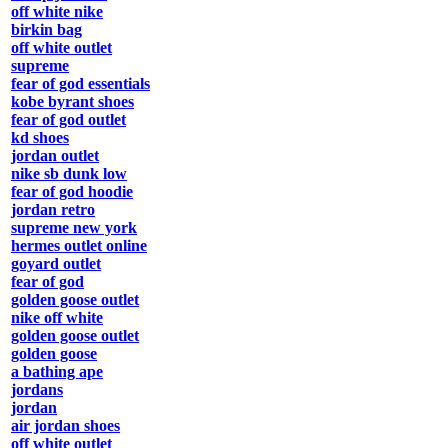
off white nike
birkin bag
off white outlet
supreme
fear of god essentials
kobe byrant shoes
fear of god outlet
kd shoes
jordan outlet
nike sb dunk low
fear of god hoodie
jordan retro
supreme new york
hermes outlet online
goyard outlet
fear of god
golden goose outlet
nike off white
golden goose outlet
golden goose
a bathing ape
jordans
jordan
air jordan shoes
off white outlet