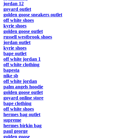
jordan 12
goyard outlet
golden goose sneakers outlet
off white shoes
kyrie shoes
golden goose outlet
russell westbrook shoes
jordan outlet
kyrie shoes
bape outlet
off white jordan 1
off white clothing
bapesta
nike sb
off white jordan
palm angels hoodie
golden goose outlet
goyard online store
bape clothing
off white shoes
hermes bag outlet
supreme
hermes birkin bag
paul george
golden goose