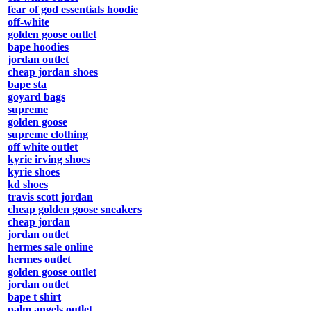
fear of god essentials hoodie
off-white
golden goose outlet
bape hoodies
jordan outlet
cheap jordan shoes
bape sta
goyard bags
supreme
golden goose
supreme clothing
off white outlet
kyrie irving shoes
kyrie shoes
kd shoes
travis scott jordan
cheap golden goose sneakers
cheap jordan
jordan outlet
hermes sale online
hermes outlet
golden goose outlet
jordan outlet
bape t shirt
palm angels outlet