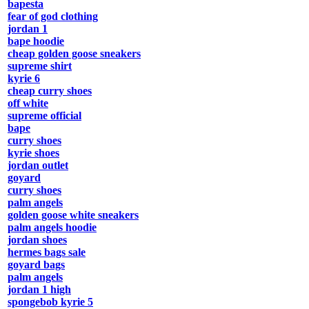
bapesta
fear of god clothing
jordan 1
bape hoodie
cheap golden goose sneakers
supreme shirt
kyrie 6
cheap curry shoes
off white
supreme official
bape
curry shoes
kyrie shoes
jordan outlet
goyard
curry shoes
palm angels
golden goose white sneakers
palm angels hoodie
jordan shoes
hermes bags sale
goyard bags
palm angels
jordan 1 high
spongebob kyrie 5