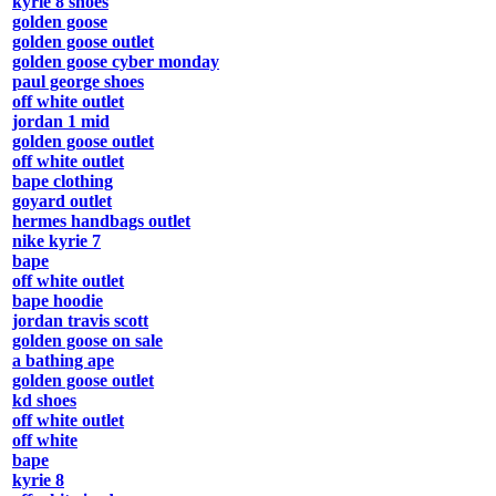
kyrie 8 shoes
golden goose
golden goose outlet
golden goose cyber monday
paul george shoes
off white outlet
jordan 1 mid
golden goose outlet
off white outlet
bape clothing
goyard outlet
hermes handbags outlet
nike kyrie 7
bape
off white outlet
bape hoodie
jordan travis scott
golden goose on sale
a bathing ape
golden goose outlet
kd shoes
off white outlet
off white
bape
kyrie 8