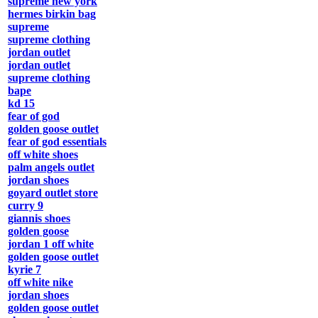
supreme new york
hermes birkin bag
supreme
supreme clothing
jordan outlet
jordan outlet
supreme clothing
bape
kd 15
fear of god
golden goose outlet
fear of god essentials
off white shoes
palm angels outlet
jordan shoes
goyard outlet store
curry 9
giannis shoes
golden goose
jordan 1 off white
golden goose outlet
kyrie 7
off white nike
jordan shoes
golden goose outlet