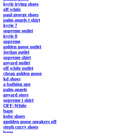
kyrie irving shoes
off white
paul george shoes
palm angels t shirt
kyrie 7
supreme outlet
kyrie 8
supreme
golden goose outlet
jordan outlet
supreme shirt
goyard outlet
off white outlet
cheap golden goose
kd shoes
a bathing ape
palm angels
goyard store
supreme t shirt
OFF-White
bape
kobe shoes
ggolden goose sneakers off
steph curry shoes
bape