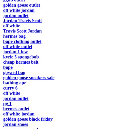
golden goose outlet
off white jordan
jordan outlet
Jordan Travis Scott
off white
Travis Scott Jordan
hermes bag
bape clothing outlet
off white outlet
jordan 1 low
kyrie 5 spongebob
cheap hermes belt
bape
goyard bag
golden goose sneakers sale
bathing ape
curry 6
off white
jordan outlet
pg 1
hermes outlet
off white jordan
golden goose black friday
jordan shoes