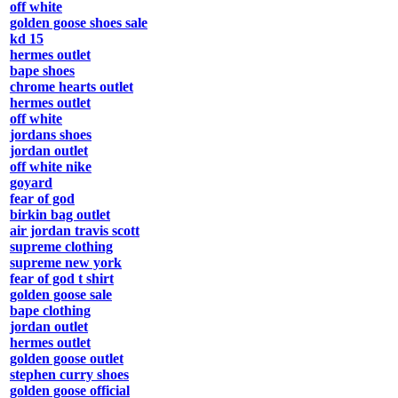
off white
golden goose shoes sale
kd 15
hermes outlet
bape shoes
chrome hearts outlet
hermes outlet
off white
jordans shoes
jordan outlet
off white nike
goyard
fear of god
birkin bag outlet
air jordan travis scott
supreme clothing
supreme new york
fear of god t shirt
golden goose sale
bape clothing
jordan outlet
hermes outlet
golden goose outlet
stephen curry shoes
golden goose official