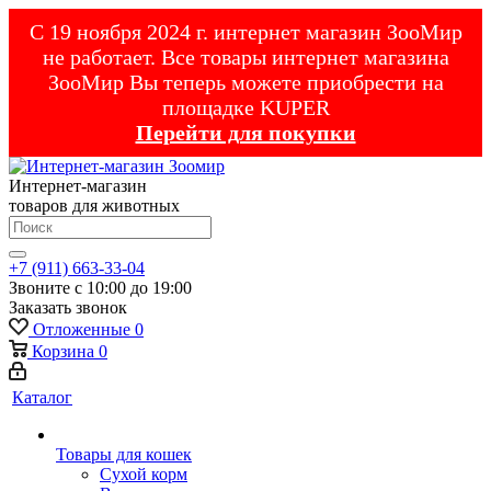
С 19 ноября 2024 г. интернет магазин ЗооМир
не работает. Все товары интернет магазина
ЗооМир Вы теперь можете приобрести на
площадке KUPER
Перейти для покупки
Интернет-магазин
товаров для животных
+7 (911) 663-33-04
Звоните с 10:00 до 19:00
Заказать звонок
Отложенные
0
Корзина
0
Каталог
Товары для кошек
Cухой корм