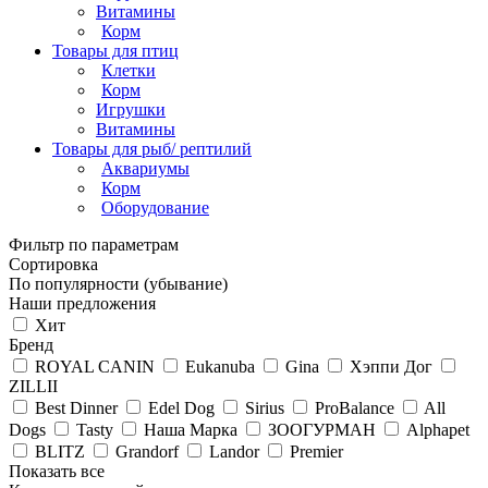
Витамины
Корм
Товары для птиц
Клетки
Корм
Игрушки
Витамины
Товары для рыб/ рептилий
Аквариумы
Корм
Оборудование
Фильтр по параметрам
Сортировка
По популярности (убывание)
Наши предложения
Хит
Бренд
ROYAL CANIN
Eukanuba
Gina
Хэппи Дог
ZILLII
Best Dinner
Edel Dog
Sirius
ProBalance
All
Dogs
Tasty
Наша Марка
ЗООГУРМАН
Alphapet
BLITZ
Grandorf
Landor
Premier
Показать все