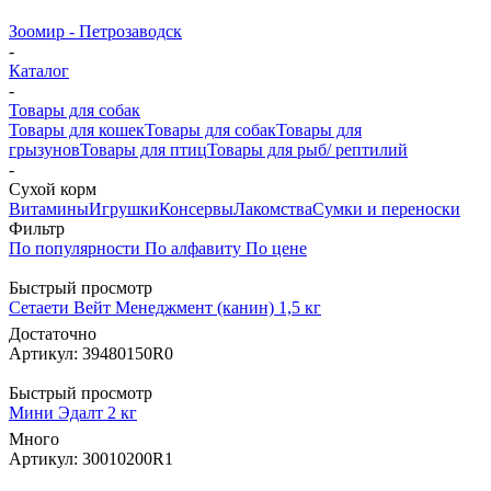
Зоомир - Петрозаводск
-
Каталог
-
Товары для собак
Товары для кошек
Товары для собак
Товары для
грызунов
Товары для птиц
Товары для рыб/ рептилий
-
Cухой корм
Витамины
Игрушки
Консервы
Лакомства
Сумки и переноски
Фильтр
По популярности
По алфавиту
По цене
Быстрый просмотр
Сетаети Вейт Менеджмент (канин) 1,5 кг
Достаточно
Артикул: 39480150R0
Быстрый просмотр
Мини Эдалт 2 кг
Много
Артикул: 30010200R1