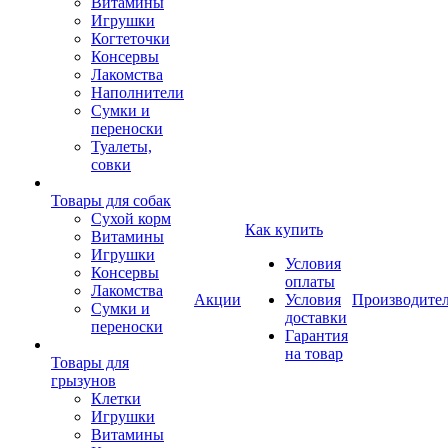
Витамины
Игрушки
Когтеточки
Консервы
Лакомства
Наполнители
Сумки и
переноски
Туалеты,
совки
Товары для собак
Cухой корм
Как купить
Витамины
Игрушки
Условия
Консервы
оплаты
Лакомства
Акции
Условия
Производите
Сумки и
доставки
переноски
Гарантия
на товар
Товары для
грызунов
Клетки
Игрушки
Витамины