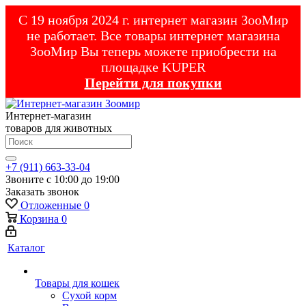
С 19 ноября 2024 г. интернет магазин ЗооМир
не работает. Все товары интернет магазина
ЗооМир Вы теперь можете приобрести на
площадке KUPER
Перейти для покупки
Интернет-магазин
товаров для животных
+7 (911) 663-33-04
Звоните с 10:00 до 19:00
Заказать звонок
Отложенные
0
Корзина
0
Каталог
Товары для кошек
Cухой корм