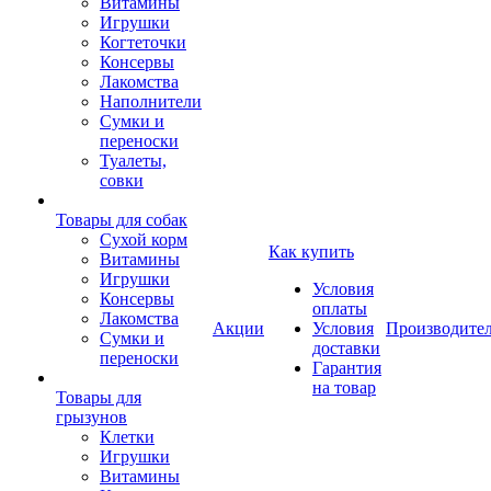
Витамины
Игрушки
Когтеточки
Консервы
Лакомства
Наполнители
Сумки и
переноски
Туалеты,
совки
Товары для собак
Cухой корм
Как купить
Витамины
Игрушки
Условия
Консервы
оплаты
Лакомства
Акции
Условия
Производите
Сумки и
доставки
переноски
Гарантия
на товар
Товары для
грызунов
Клетки
Игрушки
Витамины