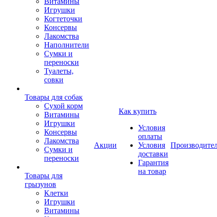
Витамины
Игрушки
Когтеточки
Консервы
Лакомства
Наполнители
Сумки и
переноски
Туалеты,
совки
Товары для собак
Cухой корм
Как купить
Витамины
Игрушки
Условия
Консервы
оплаты
Лакомства
Акции
Условия
Производите
Сумки и
доставки
переноски
Гарантия
на товар
Товары для
грызунов
Клетки
Игрушки
Витамины