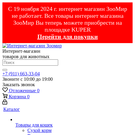
С 19 ноября 2024 г. интернет магазин ЗооМир
не работает. Все товары интернет магазина
ЗооМир Вы теперь можете приобрести на
площадке KUPER
Перейти для покупки
Интернет-магазин
товаров для животных
+7 (911) 663-33-04
Звоните с 10:00 до 19:00
Заказать звонок
Отложенные
0
Корзина
0
Каталог
Товары для кошек
Cухой корм