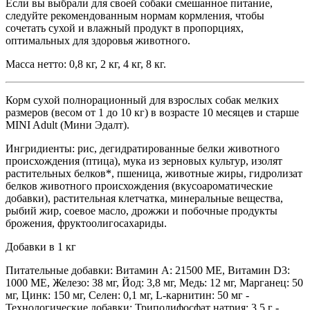
Если вы выбрали для своей собаки смешанное питание,
следуйте рекомендованным нормам кормления, чтобы
сочетать сухой и влажный продукт в пропорциях,
оптимальных для здоровья животного.
Масса нетто: 0,8 кг, 2 кг, 4 кг, 8 кг.
Корм сухой полнорационный для взрослых собак мелких
размеров (весом от 1 до 10 кг) в возрасте 10 месяцев и старше
MINI Adult (Мини Эдалт).
Ингридиенты: рис, дегидратированные белки животного
происхождения (птица), мука из зерновых культур, изолят
растительных белков*, пшеница, животные жиры, гидролизат
белков животного происхождения (вкусоароматические
добавки), растительная клетчатка, минеральные вещества,
рыбий жир, соевое масло, дрожжи и побочные продукты
брожения, фруктоолигосахариды.
Добавки в 1 кг
Питательные добавки: Витамин A: 21500 ME, Витамин D3:
1000 ME, Железо: 38 мг, Йод: 3,8 мг, Медь: 12 мг, Марганец: 50
мг, Цинк: 150 мг, Ceлeн: 0,1 мг, L-карнитин: 50 мг -
Технологические добавки: Триполифосфат натрия: 3,5 г -