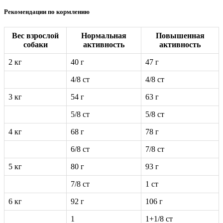
Рекомендации по кормлению
Вес взрослой
Нормальная
Повышенная
собаки
активность
активность
2 кг
40 г
47 г
4/8 ст
4/8 ст
3 кг
54 г
63 г
5/8 ст
5/8 ст
4 кг
68 г
78 г
6/8 ст
7/8 ст
5 кг
80 г
93 г
7/8 ст
1 ст
6 кг
92 г
106 г
1
1+1/8 ст