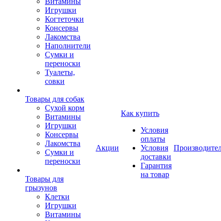
Витамины
Игрушки
Когтеточки
Консервы
Лакомства
Наполнители
Сумки и
переноски
Туалеты,
совки
Товары для собак
Cухой корм
Как купить
Витамины
Игрушки
Условия
Консервы
оплаты
Лакомства
Акции
Условия
Производите
Сумки и
доставки
переноски
Гарантия
на товар
Товары для
грызунов
Клетки
Игрушки
Витамины