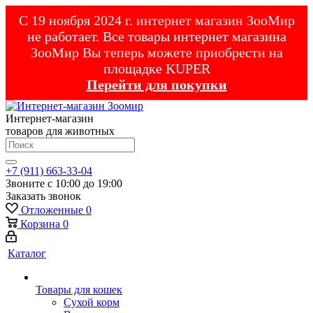
С 19 ноября 2024 г. интернет магазин ЗооМир
не работает. Все товары интернет магазина
ЗооМир Вы теперь можете приобрести на
площадке KUPER
Перейти для покупки
Интернет-магазин
товаров для животных
+7 (911) 663-33-04
Звоните с 10:00 до 19:00
Заказать звонок
Отложенные
0
Корзина
0
Каталог
Товары для кошек
Cухой корм