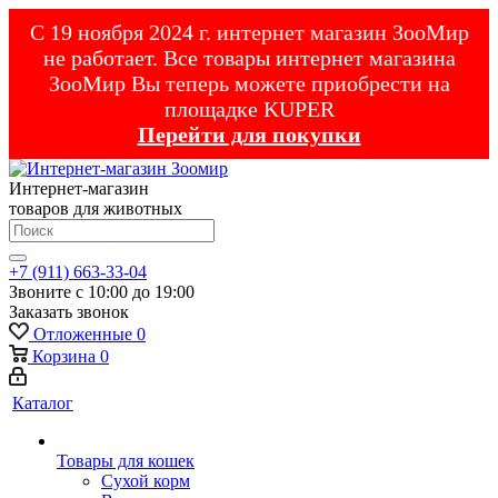
С 19 ноября 2024 г. интернет магазин ЗооМир
не работает. Все товары интернет магазина
ЗооМир Вы теперь можете приобрести на
площадке KUPER
Перейти для покупки
Интернет-магазин
товаров для животных
+7 (911) 663-33-04
Звоните с 10:00 до 19:00
Заказать звонок
Отложенные
0
Корзина
0
Каталог
Товары для кошек
Cухой корм