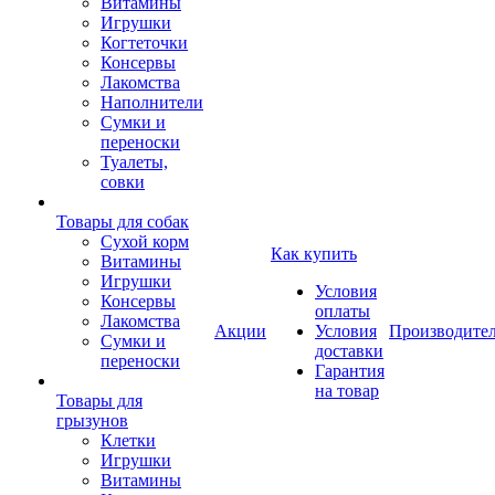
Витамины
Игрушки
Когтеточки
Консервы
Лакомства
Наполнители
Сумки и
переноски
Туалеты,
совки
Товары для собак
Cухой корм
Как купить
Витамины
Игрушки
Условия
Консервы
оплаты
Лакомства
Акции
Условия
Производите
Сумки и
доставки
переноски
Гарантия
на товар
Товары для
грызунов
Клетки
Игрушки
Витамины