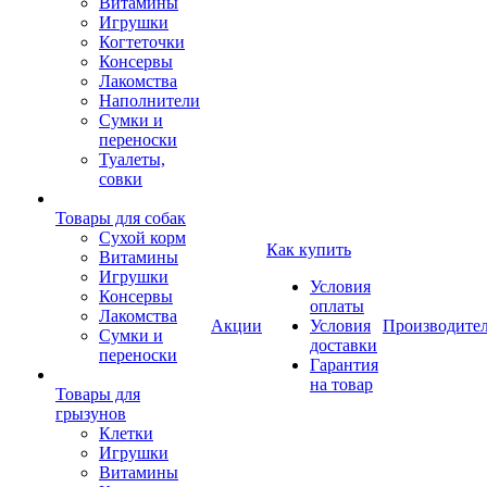
Витамины
Игрушки
Когтеточки
Консервы
Лакомства
Наполнители
Сумки и
переноски
Туалеты,
совки
Товары для собак
Cухой корм
Как купить
Витамины
Игрушки
Условия
Консервы
оплаты
Лакомства
Акции
Условия
Производите
Сумки и
доставки
переноски
Гарантия
на товар
Товары для
грызунов
Клетки
Игрушки
Витамины