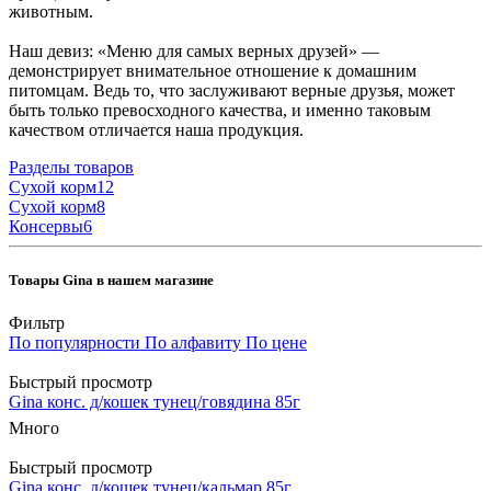
животным.
Наш девиз: «Меню для самых верных друзей» —
демонстрирует внимательное отношение к домашним
питомцам. Ведь то, что заслуживают верные друзья, может
быть только превосходного качества, и именно таковым
качеством отличается наша продукция.
Разделы товаров
Cухой корм
12
Cухой корм
8
Консервы
6
Товары Gina в нашем магазине
Фильтр
По популярности
По алфавиту
По цене
Быстрый просмотр
Gina конс. д/кошек тунец/говядина 85г
Много
Быстрый просмотр
Gina конс. д/кошек тунец/кальмар 85г