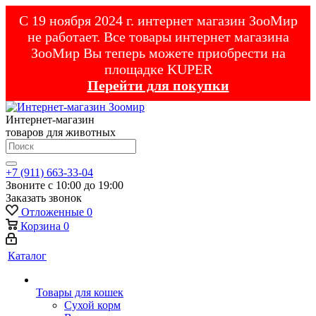
С 19 ноября 2024 г. интернет магазин ЗооМир
не работает. Все товары интернет магазина
ЗооМир Вы теперь можете приобрести на
площадке KUPER
Перейти для покупки
Интернет-магазин
товаров для животных
+7 (911) 663-33-04
Звоните с 10:00 до 19:00
Заказать звонок
Отложенные
0
Корзина
0
Каталог
Товары для кошек
Cухой корм